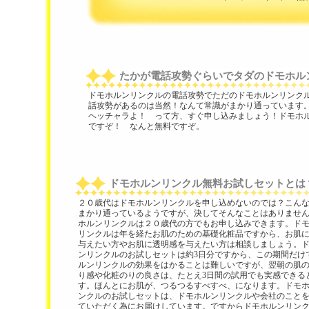
たかが電話攻勢ぐらいでタダのドモホル
ドモホルンリンクルの電話攻勢でただのドモホルンリンク
話攻勢があるのは当然！なんて常識がまかり通っています
ヘッチャラよ！ って方、すぐ申し込みましょう！ドモホ
ですぞ！ なんと無料ですぞ。
ドモホルンリンクル無料お試しセットとは
２０歳代はドモホルンリンクルを申し込めないのでは？こん
まかり通っているようですが、決してそんなことはありませ
ホルンリンクルは２０歳代の方でもお申し込みできます。ド
リンクルは年を経たお肌のための基礎化粧品ですから、お肌
与えたい方やお肌に透明感を与えたい方は相談しましょう。
ンリンクルのお試しセットは約3日分ですから、この期間だけ
ルンリンクルの効果をはかることは難しいですが、翌朝の肌
り感や化粧のりの良さは、たとえ3日間の試用でも実感できる
す。ほんとにお肌が、つるつるすべすべ、になります。ドモ
ンクルのお試しセットは、ドモホルンリンクルや会社のこと
ていただく為にお届けしています。ですからドモホルンリン