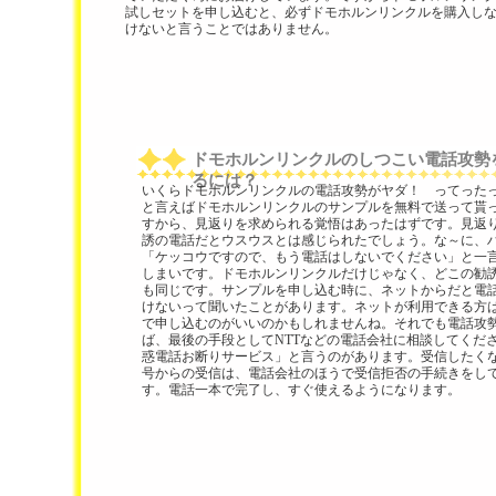
試しセットを申し込むと、必ずドモホルンリンクルを購入し
けないと言うことではありません。
ドモホルンリンクルのしつこい電話攻勢
るには？
いくらドモホルンリンクルの電話攻勢がヤダ！ ってった
と言えばドモホルンリンクルのサンプルを無料で送って貰
すから、見返りを求められる覚悟はあったはずです。見返
誘の電話だとウスウスとは感じられたでしょう。な～に、
「ケッコウですので、もう電話はしないでください」と一
しまいです。ドモホルンリンクルだけじゃなく、どこの勧
も同じです。サンプルを申し込む時に、ネットからだと電
けないって聞いたことがあります。ネットが利用できる方
で申し込むのがいいのかもしれませんね。それでも電話攻
ば、最後の手段としてNTTなどの電話会社に相談してくだ
惑電話お断りサービス」と言うのがあります。受信したく
号からの受信は、電話会社のほうで受信拒否の手続きをし
す。電話一本で完了し、すぐ使えるようになります。