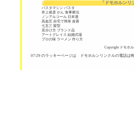
「ドモホルンリ
パスタマシン パスタ
井上俊彦 がん 食事療法
ノンアルコール 日本酒
高血圧 自宅で簡単 改善
七五三 髪型
見分け方 ブランド品
アートグレイス 結婚式場
プロの味 ラーメン 作り方
Copyright
ドモホル
07/29 のラッキーページは
ドモホルンリンクルの電話は